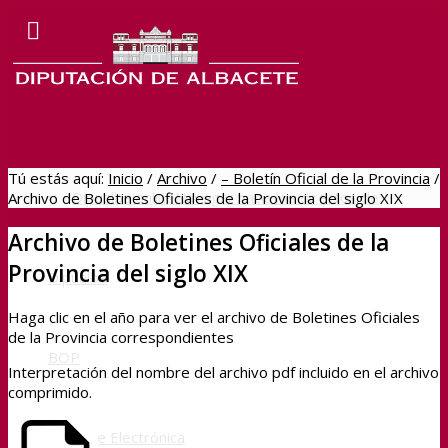
Tú estás aquí:
Inicio
/
Archivo
/
– Boletín Oficial de la Provincia
/
Dipualba online
Navegar hacia los directos de
Archivo de Boletines Oficiales de la Provincia del siglo XIX
Archivo de Boletines Oficiales de la
Provincia del siglo XIX
Dipualba
Haga clic en el año para ver el archivo de Boletines Oficiales
de la Provincia correspondientes
BOP
Interpretación del nombre del archivo pdf incluido en el archivo
comprimido.
Sede Electrónica