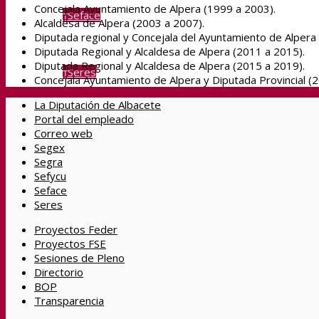
Concejala Ayuntamiento de Alpera (1999 a 2003).
Seface
Alcaldesa de Alpera (2003 a 2007).
Diputada regional y Concejala del Ayuntamiento de Alpera
Diputada Regional y Alcaldesa de Alpera (2011 a 2015).
Diputada Regional y Alcaldesa de Alpera (2015 a 2019).
Seres
Concejala Ayuntamiento de Alpera y Diputada Provincial (20
La Diputación de Albacete
Portal del empleado
Buscar
Correo web
Segex
Segra
Sefycu
Menú
Seface
Seres
Proyectos Feder
Proyectos FSE
Sesiones de Pleno
Directorio
BOP
Transparencia