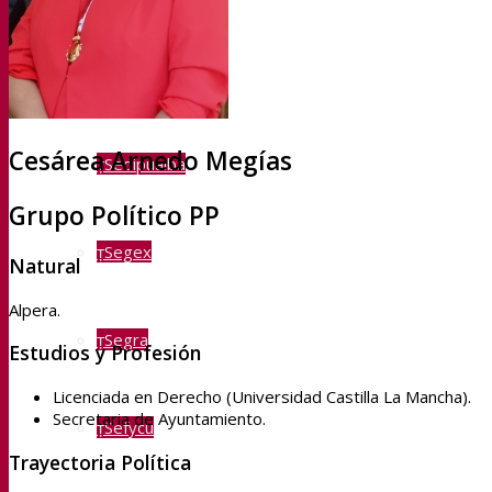
Sedipualba
Cesárea Arnedo Megías
Sedipualba
Grupo Político PP
Segex
Natural
Alpera.
Segra
Estudios y Profesión
Licenciada en Derecho (Universidad Castilla La Mancha).
Secretaria de Ayuntamiento.
Sefycu
Trayectoria Política