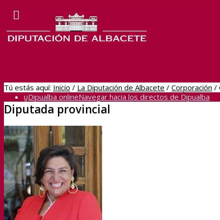
Tú estás aquí:
Inicio
/
La Diputación de Albacete
/
Corporación
/
Dipualba online
Navegar hacia los directos de Dipualba
Diputada provincial
BOP
Sede Electrónica
Transparencia