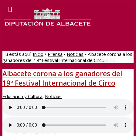
Tú estás aquí:
Inicio
/
Prensa
/
Noticias
/
Albacete corona a los
Dipualba online
Navegar hacia los directos de
ganadores del 19º Festival Internacional de Circ...
Albacete corona a los ganadores del
19º Festival Internacional de Circo
Dipualba
Educación y Cultura
,
Noticias
BOP
Sede Electrónica