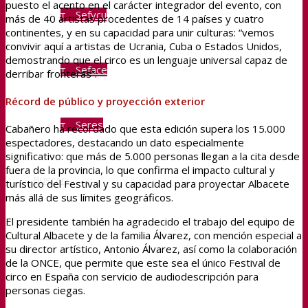
puesto el acento en el carácter integrador del evento, con
Sefycu
más de 40 artistas procedentes de 14 países y cuatro
continentes, y en su capacidad para unir culturas: “vemos
convivir aquí a artistas de Ucrania, Cuba o Estados Unidos,
demostrando que el circo es un lenguaje universal capaz de
Seface
derribar fronteras”.
Récord de público y proyección exterior
Seres
Cabañero ha recordado que esta edición supera los 15.000
espectadores, destacando un dato especialmente
significativo: que más de 5.000 personas llegan a la cita desde
fuera de la provincia, lo que confirma el impacto cultural y
Buscar
turístico del Festival y su capacidad para proyectar Albacete
más allá de sus límites geográficos.
El presidente también ha agradecido el trabajo del equipo de
Menú
Cultural Albacete y de la familia Álvarez, con mención especial a
su director artístico, Antonio Álvarez, así como la colaboración
de la ONCE, que permite que este sea el único Festival de
circo en España con servicio de audiodescripción para
personas ciegas.