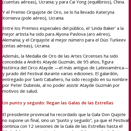
(cuentas aéreas), Ucrania; y para Cai Yong (equilibrios), China.
Y el Premio Cirquijote de Oro, se lo ha llevado Kateryna
Kornieva (pole aéreo), Ucrania.
Entre los Premios especiales del público, el ‘Linda Baker’ a la
mejor artista ha sido para Alyona Pavlova (aro aéreo),
Alemania; y el Cirquijote al mejor número para el Dúo Turkeev
(cintas aéreas), Ucrania.
Además, la Medalla de Oro de las Artes Circenses ha sido
concedida a Andrés Atayde Guzmán, de 95 años, figura
histórica del Circo Atayde —el más antiguo de Latinoamérica—
y jurado del Festival durante varias ediciones. El galardón,
entregado por Santi Cabañero, ha sido recogido en su nombre
por Peter Dubinski, al no poder asistir Atayde Guzmán por
motivos de salud.
Un punto y seguido: llegan las Galas de las Estrellas
El presidente provincial ha recordado que la Gala Don Quijote
no supone un final, sino un “punto y seguido”, ya que el Festival
continúa con 12 sesiones de la Gala de las Estrellas hasta el