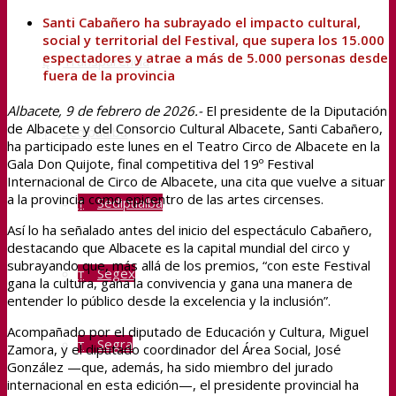
Santi Cabañero ha subrayado el impacto cultural,
social y territorial del Festival, que supera los 15.000
espectadores y atrae a más de 5.000 personas desde
Transparencia
fuera de la provincia
Albacete, 9 de febrero de 2026.-
El presidente de la Diputación
de Albacete y del Consorcio Cultural Albacete, Santi Cabañero,
Sedipualba
ha participado este lunes en el Teatro Circo de Albacete en la
Gala Don Quijote, final competitiva del 19º Festival
Internacional de Circo de Albacete, una cita que vuelve a situar
a la provincia como epicentro de las artes circenses.
Sedipualba
Así lo ha señalado antes del inicio del espectáculo Cabañero,
destacando que Albacete es la capital mundial del circo y
subrayando que, más allá de los premios, “con este Festival
Segex
gana la cultura, gana la convivencia y gana una manera de
entender lo público desde la excelencia y la inclusión”.
Acompañado por el diputado de Educación y Cultura, Miguel
Segra
Zamora, y el diputado coordinador del Área Social, José
González —que, además, ha sido miembro del jurado
internacional en esta edición—, el presidente provincial ha