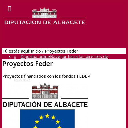
Tú estás aquí:
Inicio
/
Proyectos Feder
Dipualba online
Navegar hacia los directos de
Proyectos Feder
Proyectos financiados con los fondos FEDER
Dipualba
BOP
Sede Electrónica