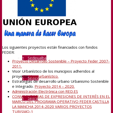
Transparencia
Sedipualba
Los siguientes proyectos están financiados con fondos
FEDER:
Sedipualba
Proyecto Desarrollo Sostenible – Proyecto Feder 2007-
2011.
Visor Urbanístico de los municipios adheridos al
proyecto
Visor urbanístico.
Segex
Estrategias de desarrollo urbano Urbanismo Sostenible
e Integrado.
Proyecto 2014 – 2020.
Administración Electrónica con RED.ES
CONVOCATORIAS DE EXPRESIONES DE INTERÉS EN EL
Segra
MARCO DEL PROGRAMA OPERATIVO FEDER CASTILLA
LA MANCHA 2014-2020 VARIOS PROYECTOS
TURISMO-1