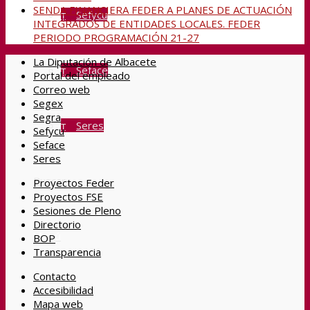
SENDA FINANCIERA FEDER A PLANES DE ACTUACIÓN
Sefycu
INTEGRADOS DE ENTIDADES LOCALES. FEDER
PERIODO PROGRAMACIÓN 21-27
La Diputación de Albacete
Seface
Portal del empleado
Correo web
Segex
Segra
Seres
Sefycu
Seface
Seres
Buscar
Proyectos Feder
Proyectos FSE
Sesiones de Pleno
Directorio
Menú
BOP
Transparencia
Contacto
Accesibilidad
Mapa web