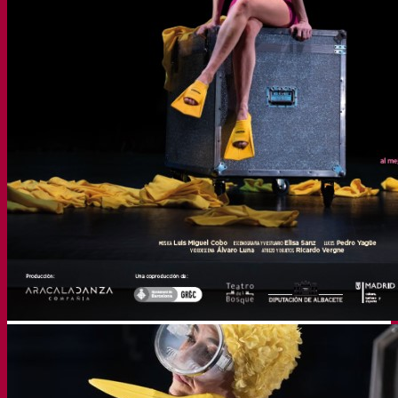
Sefycu
Seface
Seres
Buscar
Menú