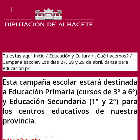
Tú estás aquí:
Inicio
/
Educación y Cultura
/
¿Qué hacemos?
/
Dipualba online
Navegar hacia los directos de
Campaña escolar. Los días 27, 28 y 29 de abril, danza para
educación pr...
Esta campaña escolar estará destinada
Dipualba
a Educación Primaria (cursos de 3º a 6º)
y Educación Secundaria (1º y 2º) para
los centros educativos de nuestra
BOP
provincia.
Sede Electrónica
Anterior
Posterior