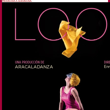
Transparencia
Sedipualba
Sedipualba
Segex
Segra