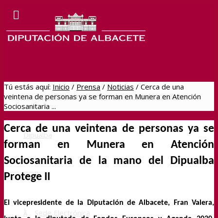
Tú estás aquí:
Inicio
/
Prensa
/
Noticias
/
Cerca de una
Dipualba online
Navegar hacia los directos de
veintena de personas ya se forman en Munera en Atención
Sociosanitaria ...
Cerca de una veintena de personas ya se
Dipualba
forman en Munera en Atención
Sociosanitaria de la mano del Dipualba
BOP
Protege II
El vicepresidente de la Diputación de Albacete, Fran Valera,
Sede Electrónica