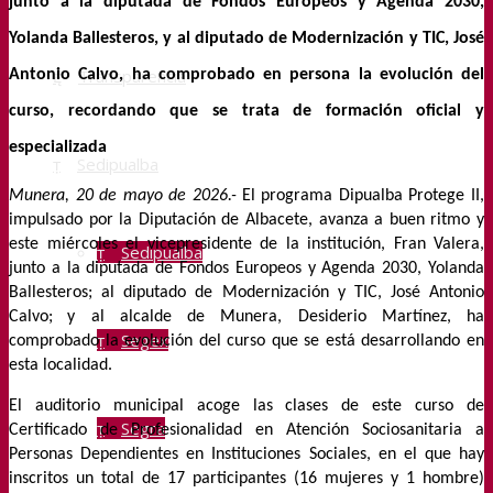
junto a la diputada de Fondos Europeos y Agenda 2030,
Yolanda Ballesteros, y al diputado de Modernización y TIC, José
Transparencia
Antonio Calvo, ha comprobado en persona la evolución del
curso, recordando que se trata de formación oficial y
especializada
Sedipualba
Munera, 20 de mayo de
2026.-
El programa Dipualba Protege II,
impulsado por la Diputación de Albacete, avanza
a buen ritmo
y
este miércoles el vicepresidente de la institución, Fran Valera,
Sedipualba
junto a la diputada de Fondos Europeos y Agenda 2030, Yolanda
Ballesteros;
al diputado de
Modernización y T
IC, José Antonio
Calvo;
y al
alcalde de Munera, Desiderio Martínez, ha
Segex
comprobado la evolución del curso que se está desarrollando en
esta
localidad.
El auditorio municipal acoge las clases de este curso de
Segra
Certificado de Profesionalidad en Atención Sociosanitaria a
Personas Dependientes en Instituciones Sociales, en el que hay
inscritos un total de 17 participantes (16 mujeres y 1 hombre)