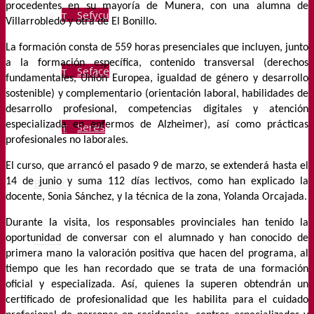
procedentes en su mayoría de Munera, con una alumna de
Sefycu
Villarrobledo y otra de El Bonillo.
La formación consta de 559 horas presenciales que incluyen, junto
a la formación específica, contenido transversal (derechos
Seface
fundamentales, Unión Europea, igualdad de género y desarrollo
sostenible) y complementario (orientación laboral, habilidades de
desarrollo profesional, competencias digitales y atención
especializada en enfermos de Alzheimer), así como prácticas
Seres
profesionales no laborales.
El curso, que arrancó el pasado 9 de marzo, se extenderá hasta el
Buscar
14 de junio y suma 112 días lectivos, como han explicado la
docente, Sonia Sánchez, y la técnica de la zona, Yolanda Orcajada.
Durante la visita, los responsables provinciales han tenido la
Menú
oportunidad de conversar con el alumnado y han conocido de
primera mano la valoración positiva que hacen del programa, al
tiempo que les han recordado que se trata de una formación
oficial y especializada. Así, quienes la superen obtendrán un
certificado de profesionalidad que les habilita para el cuidado