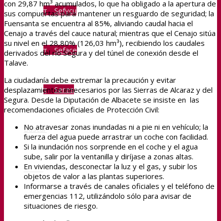
con 29,87 hm³ acumulados, lo que ha obligado a la apertura de
Sefycu
sus compuertas para mantener un resguardo de seguridad; la
Fuensanta se encuentra al 85%, aliviando caudal hacia el
Cenajo a través del cauce natural; mientras que el Cenajo sitúa
su nivel en el 28,80% (126,03 hm³), recibiendo los caudales
Seface
derivados del río Segura y del túnel de conexión desde el
Talave.
La ciudadanía debe extremar la precaución y evitar
Seres
desplazamientos innecesarios por las Sierras de Alcaraz y del
Segura. Desde la Diputación de Albacete se insiste en las
recomendaciones oficiales de Protección Civil:
No atravesar zonas inundadas ni a pie ni en vehículo; la
Buscar
fuerza del agua puede arrastrar un coche con facilidad.
Si la inundación nos sorprende en el coche y el agua
sube, salir por la ventanilla y diríjase a zonas altas.
En viviendas, desconectar la luz y el gas, y subir los
Menú
objetos de valor a las plantas superiores.
Informarse a través de canales oficiales y el teléfono de
emergencias 112, utilizándolo sólo para avisar de
situaciones de riesgo.