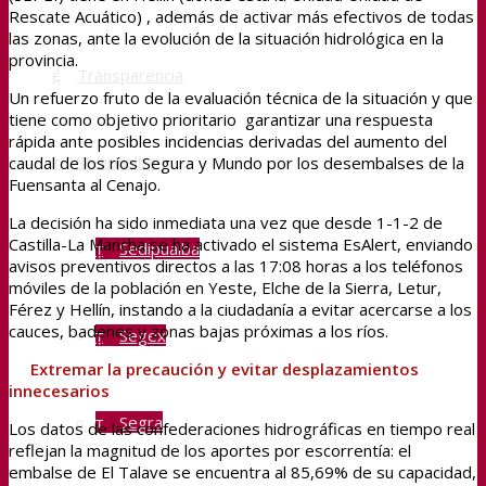
Rescate Acuático) , además de activar más efectivos de todas
las zonas, ante la evolución de la situación hidrológica en la
provincia.
Transparencia
Un refuerzo fruto de la evaluación técnica de la situación y que
tiene como objetivo prioritario garantizar una respuesta
rápida ante posibles incidencias derivadas del aumento del
Sedipualba
caudal de los ríos Segura y Mundo por los desembalses de la
Fuensanta al Cenajo.
La decisión ha sido inmediata una vez que desde 1-1-2 de
Castilla-La Mancha se ha activado el sistema EsAlert, enviando
Sedipualba
avisos preventivos directos a las 17:08 horas a los teléfonos
móviles de la población en Yeste, Elche de la Sierra, Letur,
Férez y Hellín, instando a la ciudadanía a evitar acercarse a los
cauces, badenes y zonas bajas próximas a los ríos.
Segex
Extremar la precaución y evitar desplazamientos
innecesarios
Segra
Los datos de las confederaciones hidrográficas en tiempo real
reflejan la magnitud de los aportes por escorrentía: el
embalse de El Talave se encuentra al 85,69% de su capacidad,