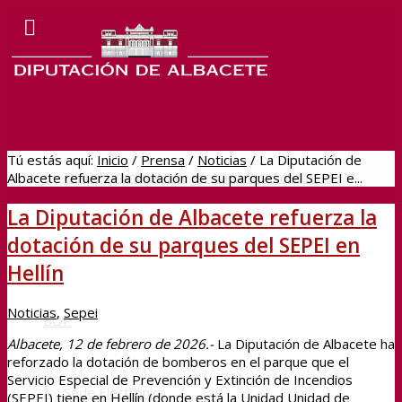
Tú estás aquí:
Inicio
/
Prensa
/
Noticias
/
La Diputación de
Dipualba online
Navegar hacia los directos de
Albacete refuerza la dotación de su parques del SEPEI e...
La Diputación de Albacete refuerza la
dotación de su parques del SEPEI en
Dipualba
Hellín
Noticias
,
Sepei
BOP
Albacete, 12 de febrero de 2026.-
La Diputación de Albacete ha
reforzado la dotación de bomberos en el parque que el
Servicio Especial de Prevención y Extinción de Incendios
Sede Electrónica
(SEPEI) tiene en Hellín (donde está la Unidad Unidad de