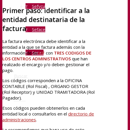
Sefycu
Primer paso: identificar a la
entidad destinataria de la
factura
Seface
La factura electrónica debe identificar a la
entidad a la que se factura además con la
Seres
información de su
CIF
con
TRES CODIGOS DE
LOS CENTROS ADMINISTRATIVOS
que han
realizado el encargo y/o deben gestionar el
pago.
Buscar
Los códigos corresponden a la OFICINA
CONTABLE (Rol Fiscal) , ORGANO GESTOR
(Rol Receptor) y UNIDAD TRAMITADORA (Rol
Pagador).
Menú
Esos códigos pueden obtenerlos en cada
entidad local o consultarlos en el
directorio de
administraciones
.
Le recomendamos que haga uso de este