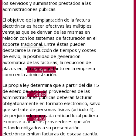
los servicios y suministros prestados a las
administraciones públicas.
El objetivo de la implantación de la factura
Transparencia
electrónica es hacer efectivas las múltiples
ventajas que se derivan de las mismas en
relación con los sistemas de facturación en el
soporte tradicional. Entre éstas pueden
Sedipualba
destacarse la reducción de tiempos y costes
de envío, la posibilidad de generación
automática de las facturas, la reducción de
plazos en la tramitación tanto en la empresa
Sedipualba
como en la administración.
La propia ley determina que a partir del día 15
de enero de 2015 los proveedores de las
Segex
administraciones públicas deberán facturar
obligatoriamente en formato electrónico, salvo
que se trate de personas físicas (artículo 4),
sin perjuicio de que cada entidad local pudiera
Segra
exonerar a aquellos proveedores que aún
estando obligados a su presentación
electrónica emitan facturas de escasa cuantía.