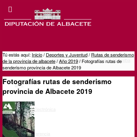
Tú estás aquí:
Inicio
/
Deportes y Juventud
/
Rutas de senderismo
Dipualba online
Navegar hacia los directos de Dipualba
de la provincia de albacete
/
Año 2019
/
Fotografías rutas de
senderismo provincia de Albacete 2019
Fotografías rutas de senderismo
BOP
provincia de Albacete 2019
Sede Electrónica
Transparencia