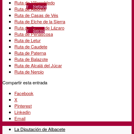
Ruta de Villarrobledo
Seface
Ruta de Alborea
Ruta de Casas de Vés
Ruta de Elche de la Sierra
Ruta de Casas de Lázaro
Seres
Ruta de Peñascosa
Ruta de Letur
Ruta de Caudete
Ruta de Paterna
Buscar
Ruta de Balazote
Ruta de Alcalá del Júcar
Ruta de Nerpio
Menú
Compartir esta entrada
Facebook
X
Pinterest
Linkedin
Email
La Diputación de Albacete