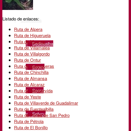
Listado de enlaces:
Sedipualba
Ruta de Alpera
Ruta de Higueruela
Ruta de Munera
Sedipualba
Ruta de Villamalea
Ruta de Villalgordo
Ruta de Ontur
Ruta de Madrigueras
Segex
Ruta de Chinchilla
Ruta de Almansa
Ruta de Alcaraz
Segra
Ruta de Bienservida
Ruta de Yeste
Ruta de Villaverde de Guadalimar
Ruta de Fuentealbilla
Sefycu
Ruta de Peñas de San Pedro
Ruta de Pétrola
Ruta de El Bonillo