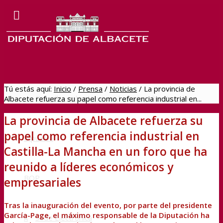
Tú estás aquí:
Inicio
/
Prensa
/
Noticias
/
La provincia de
Dipualba online
Navegar hacia los directos de
Albacete refuerza su papel como referencia industrial en...
La provincia de Albacete refuerza su
papel como referencia industrial en
Dipualba
Castilla-La Mancha en un foro que ha
reunido a líderes económicos y
BOP
empresariales
Tras la inauguración del evento, por parte del presidente
García-Page, el máximo responsable de la Diputación ha
Sede Electrónica