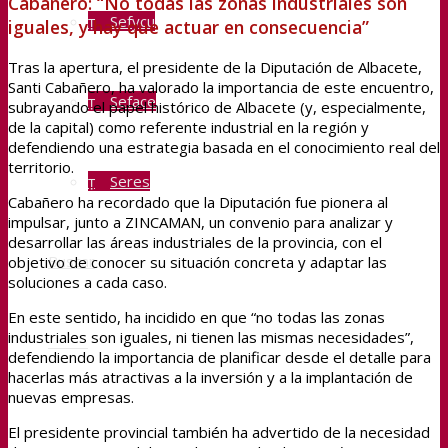
Cabañero: “No todas las zonas industriales son
Sefycu
iguales, y hay que actuar en consecuencia”
Tras la apertura, el presidente de la Diputación de Albacete,
Santi Cabañero, ha valorado la importancia de este encuentro,
Seface
subrayando el papel histórico de Albacete (y, especialmente,
de la capital) como referente industrial en la región y
defendiendo una estrategia basada en el conocimiento real del
territorio.
Seres
Cabañero ha recordado que la Diputación fue pionera al
impulsar, junto a ZINCAMAN, un convenio para analizar y
desarrollar las áreas industriales de la provincia, con el
Buscar
objetivo de conocer su situación concreta y adaptar las
soluciones a cada caso.
En este sentido, ha incidido en que “no todas las zonas
industriales son iguales, ni tienen las mismas necesidades”,
Menú
defendiendo la importancia de planificar desde el detalle para
hacerlas más atractivas a la inversión y a la implantación de
nuevas empresas.
El presidente provincial también ha advertido de la necesidad