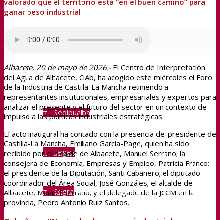
valorado que el territorio está “en el buen camino” para
ganar peso industrial
Transparencia
Albacete, 20 de mayo de 2026.-
El Centro de Interpretación
Sedipualba
del Agua de Albacete, CiAb, ha acogido este miércoles el Foro
de la Industria de Castilla-La Mancha reuniendo a
representantes institucionales, empresariales y expertos para
analizar el presente y el futuro del sector en un contexto de
Sedipualba
impulso a las políticas industriales estratégicas.
El acto inaugural ha contado con la presencia del presidente de
Castilla-La Mancha, Emiliano García-Page, quien ha sido
Segex
recibido por el alcalde de Albacete, Manuel Serrano; la
consejera de Economía, Empresas y Empleo, Patricia Franco;
el presidente de la Diputación, Santi Cabañero; el diputado
coordinador del Área Social, José Gonzáles; el alcalde de
Segra
Albacete, Manuel Serrano; y el delegado de la JCCM en la
provincia, Pedro Antonio Ruiz Santos.