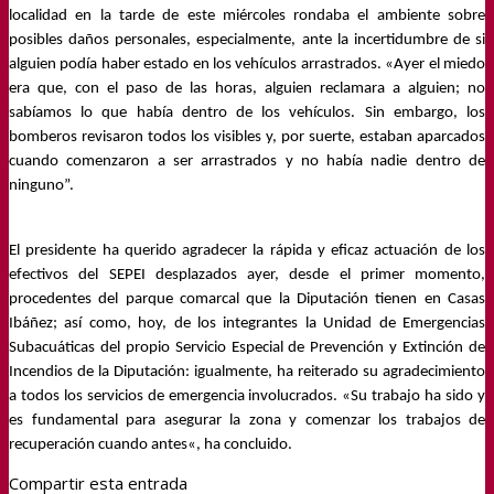
localidad en la tarde de este miércoles rondaba el ambiente sobre
posibles daños personales, especialmente, ante la incertidumbre de si
alguien podía haber estado en los vehículos arrastrados. «Ayer el miedo
era que, con el paso de las horas, alguien reclamara a alguien; no
sabíamos lo que había dentro de los vehículos. Sin embargo, los
bomberos revisaron todos los visibles y, por suerte, estaban aparcados
cuando comenzaron a ser arrastrados y no había nadie dentro de
ninguno”.
El presidente ha querido agradecer la rápida y eficaz actuación
de los
efectivos del SEPEI desplazados ayer, desde el primer momento,
procedentes del parque comarcal que la Diputación tienen en Casas
Ibáñez; así como, hoy,
de
los integrantes
la Unidad de Emergencias
Subacuáticas
del propio Servicio Especial de Prevención y Extinción de
Incendios de la Diputación: igualmente, ha reiterado su agradecimiento
a
todos los servicios de emergencia involucrados. «Su trabajo ha sido
y
es
fundamental para asegurar la zona y comenzar los trabajos de
recuperación
cuando antes
«,
ha
conclu
ido
.
Compartir esta entrada