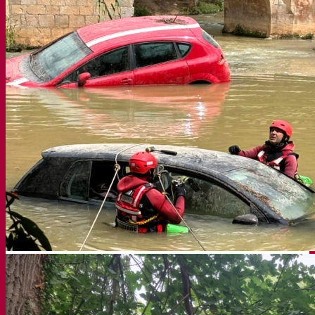
Transparencia
Sedipualba
Sedipualba
Segex
Segra