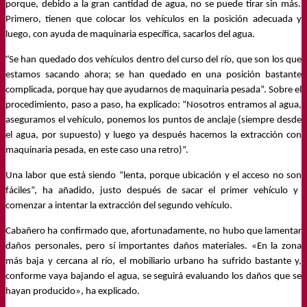
porque,
debido a la gran cantidad de
agua, no se puede tirar
sin más
.
Primero, tienen que colocar los
vehículo
s en la posición adecuada y
luego,
con ayuda de
m
a
quina
ria específica,
saca
rlos
del agua.
“
Se han quedado dos vehículos dentro del curso del río, que
son los
que
estamos sacando
ahora;
se han quedado en una posición bastante
complicada, porque hay que ayudarnos de maquinaria pesada”.
Sobre el
procedimiento, paso a paso, ha explicado: “N
osotros entramos al agua,
a
seguramos el vehículo, ponemos los puntos de anclaje
(
siempre desde
el agua, por supuesto
)
y luego ya después hacemos la extracción con
maquinaria pesada, en este caso una retro
)”.
Una
labor
que está siendo “l
enta, porque ubicación y el acceso no s
on
fácil
es”, ha añadido, justo después de s
acar el primer vehículo y
comenzar a intentar la extracción de
l segundo vehículo.
Cabañero ha confirmado que, afortunadamente, no hubo que lamentar
daños personales, pero sí importantes daños materiales. «En la zona
más baja y cercana al río, el mobiliario urbano ha sufrido bastante y,
conforme vaya
baja
ndo el agua, s
e
seguir
á
evaluando los daños que se
hayan producido»,
ha
explic
ado
.