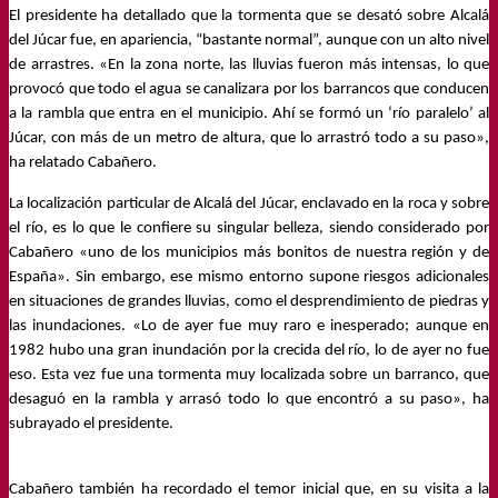
El presidente ha detallado que la tormenta que se desató sobre Alcalá
del Júcar fue, en apariencia, “bastante normal”, aunque con un alto nivel
de arrastres. «En la zona norte, las lluvias fueron más intensas, lo que
provocó que todo el agua se canalizara por los barrancos que conducen
a la rambla que entra en el municipio. Ahí se formó un ‘río paralelo’ al
Júcar, con más de un metro de altura, que lo arrastró todo a su paso»,
ha relatado Cabañero.
La localización particular de Alcalá del Júcar, enclavado en la roca y sobre
el río, es lo que le confiere su singular belleza, siendo considerado por
Cabañero «uno de los municipios más bonitos de nuestra región y de
España». Sin embargo, ese mismo entorno supone riesgos adicionales
en situaciones de grandes lluvias, como el desprendimiento de piedras y
las inundaciones. «Lo de ayer fue muy raro e inesperado; aunque en
1982 hubo una gran inundación por la crecida del río, lo de ayer no fue
eso. Esta vez fue una tormenta muy localizada sobre un barranco, que
desaguó en la rambla y arrasó todo lo que encontró a su paso», ha
subrayado el presidente.
Cabañero también ha recordado el temor inicial que, en su visita a la