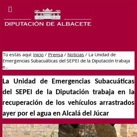
Tú estás aquí:
Inicio
/
Prensa
/
Noticias
/
La Unidad de
Dipualba online
Navegar hacia los directos de
Emergencias Subacuáticas del SEPEI de la Diputación trabaja
e...
L
a Unidad de Emergencias Subacuáticas
Dipualba
del SEPEI
de la Diputación trabaja en la
recuperación de los vehículo
s
arrastrados
BOP
ayer por el agua en Alcalá del Júcar
Sede Electrónica