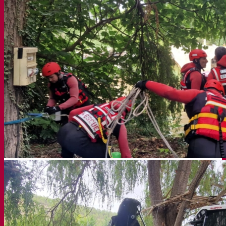
Sefycu
Seface
Seres
Buscar
Menú