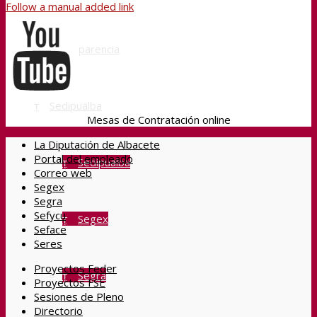
Follow a manual added link
Transparencia
Sedipualba
Mesas de Contratación online
La Diputación de Albacete
Portal del empleado
Sedipualba
Correo web
Segex
Segra
Sefycu
Segex
Seface
Seres
Proyectos Feder
Segra
Proyectos FSE
Sesiones de Pleno
Directorio