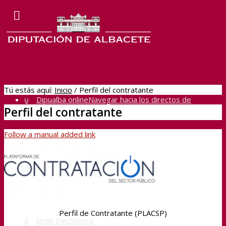
Tú estás aquí:
Inicio
/
Perfil del contratante
Dipualba online
Navegar hacia los directos de
Perfil del contratante
Follow a manual added link
Dipualba
BOP
Perfil de Contratante (PLACSP)
Sede Electrónica