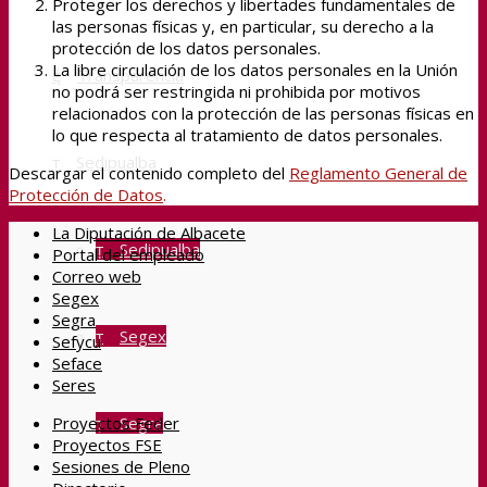
Proteger los derechos y libertades fundamentales de
las personas físicas y, en particular, su derecho a la
protección de los datos personales.
La libre circulación de los datos personales en la Unión
Transparencia
no podrá ser restringida ni prohibida por motivos
relacionados con la protección de las personas físicas en
lo que respecta al tratamiento de datos personales.
Sedipualba
Descargar el contenido completo del
Reglamento General de
Protección de Datos
.
La Diputación de Albacete
Sedipualba
Portal del empleado
Correo web
Segex
Segra
Segex
Sefycu
Seface
Seres
Segra
Proyectos Feder
Proyectos FSE
Sesiones de Pleno