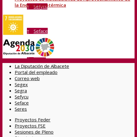
la Energía Aerotérmica
Sefycu
Seface
Seres
La Diputación de Albacete
Portal del empleado
Correo web
Buscar
Segex
Segra
Sefycu
Seface
Menú
Seres
Proyectos Feder
Proyectos FSE
Sesiones de Pleno