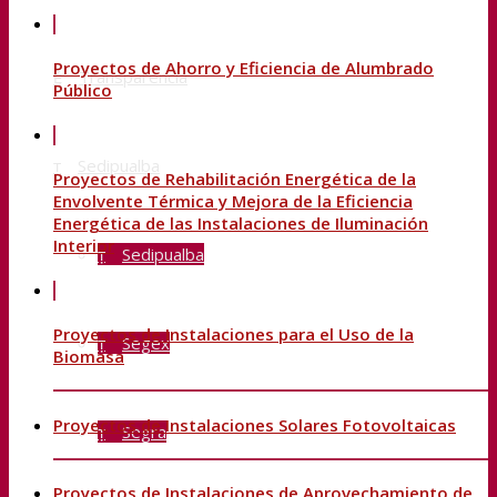
Proyectos de Ahorro y Eficiencia de Alumbrado
Transparencia
Público
Sedipualba
Proyectos de Rehabilitación Energética de la
Envolvente Térmica y Mejora de la Eficiencia
Energética de las Instalaciones de Iluminación
Interior
Sedipualba
Proyectos de Instalaciones para el Uso de la
Segex
Biomasa
Proyectos de Instalaciones Solares Fotovoltaicas
Segra
Proyectos de Instalaciones de Aprovechamiento de