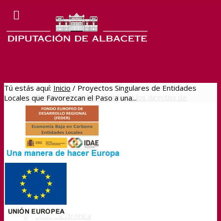
Tú estás aquí:
Inicio
/
Proyectos Singulares de Entidades
Dipualba online
Navegar hacia los directos de
Locales que Favorezcan el Paso a una...
Dipualba
BOP
Sede Electrónica