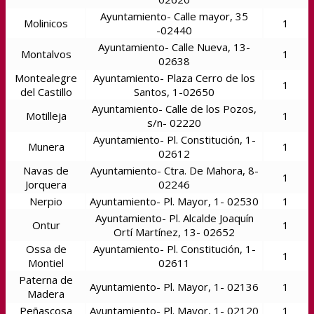
Ayuntamiento- Calle mayor, 35
Molinicos
1
-02440
Ayuntamiento- Calle Nueva, 13-
Montalvos
1
02638
Montealegre
Ayuntamiento- Plaza Cerro de los
1
del Castillo
Santos, 1-02650
Ayuntamiento- Calle de los Pozos,
Motilleja
1
s/n- 02220
Ayuntamiento- Pl. Constitución, 1-
Munera
1
02612
Navas de
Ayuntamiento- Ctra. De Mahora, 8-
1
Jorquera
02246
Nerpio
Ayuntamiento- Pl. Mayor, 1- 02530
1
Ayuntamiento- Pl. Alcalde Joaquín
Ontur
1
Ortí Martínez, 13- 02652
Ossa de
Ayuntamiento- Pl. Constitución, 1-
1
Montiel
02611
Paterna de
Ayuntamiento- Pl. Mayor, 1- 02136
1
Madera
Peñascosa
Ayuntamiento- Pl. Mayor, 1- 02120
1