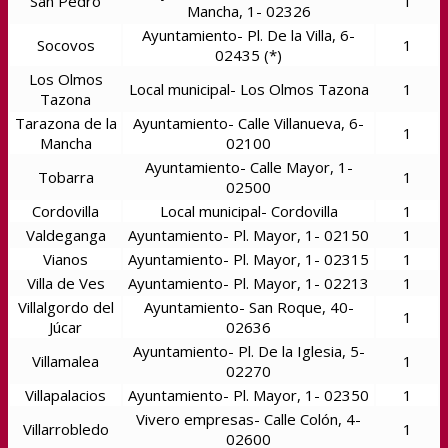
San Pedro
1
Mancha, 1- 02326
Ayuntamiento- Pl. De la Villa, 6-
Socovos
1
02435 (*)
Los Olmos
Local municipal- Los Olmos Tazona
1
Tazona
Tarazona de la
Ayuntamiento- Calle Villanueva, 6-
1
Mancha
02100
Ayuntamiento- Calle Mayor, 1-
Tobarra
1
02500
Cordovilla
Local municipal- Cordovilla
1
Valdeganga
Ayuntamiento- Pl. Mayor, 1- 02150
1
Vianos
Ayuntamiento- Pl. Mayor, 1- 02315
1
Villa de Ves
Ayuntamiento- Pl. Mayor, 1- 02213
1
Villalgordo del
Ayuntamiento- San Roque, 40-
1
Júcar
02636
Ayuntamiento- Pl. De la Iglesia, 5-
Villamalea
1
02270
Villapalacios
Ayuntamiento- Pl. Mayor, 1- 02350
1
Vivero empresas- Calle Colón, 4-
Villarrobledo
1
02600