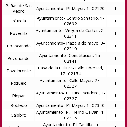
Peñas de San
Ayuntamiento- Pl. Mayor, 1- 02120
1
Pedro
Ayuntamiento- Centro Sanitario, 1-
Pétrola
1
02692
Ayuntamiento- Virgen de Cortes, 2-
Povedilla
1
02311
Ayuntamiento- Plaza 8 de mayo, 3-
Pozocañada
1
02510
Ayuntamiento- Constitución, 15-
Pozohondo
1
02141
Casa de la Cultura- Calle Libertad,
Pozolorente
1
17- 02154
Ayuntamiento- Calle Mayor, 27-
Pozuelo
1
02327
Ayuntamiento- Pl. Luis Escudero, 1-
Riopar
1
02327
Robledo
Ayuntamiento- Pl. Mayor, 1- 02340
1
Ayuntamiento- Pl. Tierno Galván, 4-
Salobre
1
02316
Ayuntamiento- Pl. Castilla La