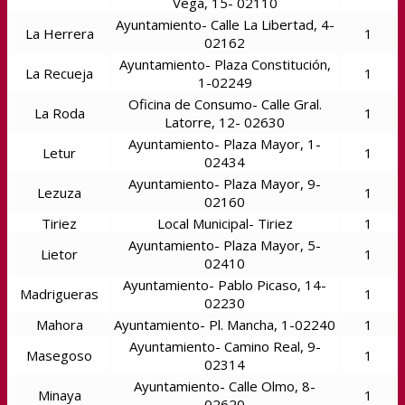
Vega, 15- 02110
Ayuntamiento- Calle La Libertad, 4-
La Herrera
1
02162
Ayuntamiento- Plaza Constitución,
La Recueja
1
1-02249
Oficina de Consumo- Calle Gral.
La Roda
1
Latorre, 12- 02630
Ayuntamiento- Plaza Mayor, 1-
Letur
1
02434
Ayuntamiento- Plaza Mayor, 9-
Lezuza
1
02160
Tiriez
Local Municipal- Tiriez
1
Ayuntamiento- Plaza Mayor, 5-
Lietor
1
02410
Ayuntamiento- Pablo Picaso, 14-
Madrigueras
1
02230
Mahora
Ayuntamiento- Pl. Mancha, 1-02240
1
Ayuntamiento- Camino Real, 9-
Masegoso
1
02314
Ayuntamiento- Calle Olmo, 8-
Minaya
1
02620