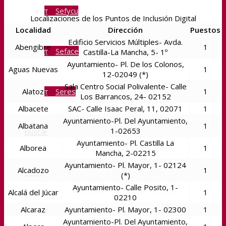
Sefycu
Localizaciones de los Puntos de Inclusión Digital
Localidad
Dirección
Puestos
Edificio Servicios Múltiples- Avda.
Abengibre
1
Seface
Castilla-La Mancha, 5- 1º
Ayuntamiento- Pl. De los Colonos,
Aguas Nuevas
1
12-02049 (*)
Sala Centro Social Polivalente- Calle
Alatoz
1
Seres
Los Barrancos, 24- 02152
Albacete
SAC- Calle Isaac Peral, 11, 02071
1
Ayuntamiento-Pl. Del Ayuntamiento,
Albatana
1
1-02653
Buscar
Ayuntamiento- Pl. Castilla La
Alborea
1
Mancha, 2-02215
Ayuntamiento- Pl. Mayor, 1- 02124
Alcadozo
1
Menú
(*)
Ayuntamiento- Calle Posito, 1-
Alcalá del Júcar
1
02210
Alcaraz
Ayuntamiento- Pl. Mayor, 1- 02300
1
Ayuntamiento-Pl. Del Ayuntamiento,