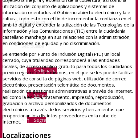
objetivo la mejora y extensión de la cobertura, así como la
utilización del conjunto de aplicaciones y sistemas de
información orientados al Gobierno abierto electrónico y la e-
cultura, todo esto con el fin de incrementar la confianza en el
Transparencia
ámbito digital y extender la utilización de las Tecnologías de la
Información y las Comunicaciones (TIC) entre la ciudadanía
castellano manchega en sus relaciones con la administración,
en condiciones de equidad y no discriminación.
Sedipualba
Se entiende por Punto de Inclusión Digital (PID) un local
cerrado, cuya titularidad corresponderá a las entidades
locales, de acceso público gratuito para todos los ciudadanos
Sedipualba
previo registro de los mismos, en el que se les puede facilitar
servicios de consulta de páginas web, utilización de correo
electrónico, presentación telemática de documentos,
realización de gestiones administrativas a través de Internet,
Segex
así como la edición, tratamiento, impresión, reproducción,
grabación o archivo personalizados de documentos
electrónicos a través de los servicios y herramientas que
proporcionan los distintos proveedores en la nube de
Segra
Internet.
Localizaciones