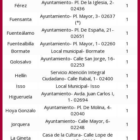
Ayuntamiento- Pl. De la Iglesia, 2-
Férez
1
02436
Ayuntamiento- Pl. Mayor, 3- 02637
Fuensanta
1
(*)
Ayuntamiento- Pl. De España, 21-
Fuenteálamo
1
02651
Fuentealbilla
Ayuntamiento- Pl. Mayor, 1- 02260
1
Bormate
Local municipal- Bormate
1
Ayuntamiento- Calle San Jorge, 16-
Golosalvo
1
02253
Servicio Atención Integral
Hellín
1
Ciudadano- Calle Rabal, 1- 02400
Isso
Local Municipal- Isso
1
Ayuntamiento- Avda. Juan Carlos I,
Higueruela
1
1- 02694
Ayuntamiento- Pl. De Molina, 4-
Hoya Gonzalo
1
02040
Ayuntamiento- Calle Mayor, 6-
Jorquera
1
02248
Casa de la Cultura- Calle Lope de
La Gineta
1