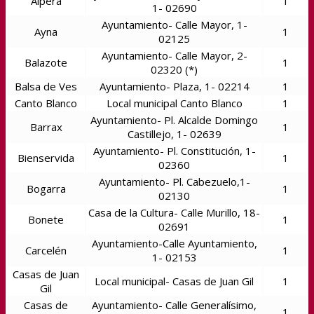
Alpera
1
1- 02690
Ayuntamiento- Calle Mayor, 1-
Ayna
1
02125
Ayuntamiento- Calle Mayor, 2-
Balazote
1
02320 (*)
Balsa de Ves
Ayuntamiento- Plaza, 1- 02214
1
Canto Blanco
Local municipal Canto Blanco
1
Ayuntamiento- Pl. Alcalde Domingo
Barrax
1
Castillejo, 1- 02639
Ayuntamiento- Pl. Constitución, 1-
Bienservida
1
02360
Ayuntamiento- Pl. Cabezuelo,1-
Bogarra
1
02130
Casa de la Cultura- Calle Murillo, 18-
Bonete
1
02691
Ayuntamiento-Calle Ayuntamiento,
Carcelén
1
1- 02153
Casas de Juan
Local municipal- Casas de Juan Gil
1
Gil
Casas de
Ayuntamiento- Calle Generalísimo,
1