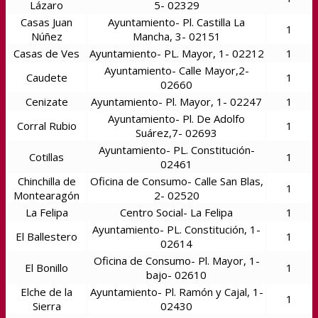
Lázaro
5- 02329
Casas Juan
Ayuntamiento- Pl. Castilla La
1
Núñez
Mancha, 3- 02151
Casas de Ves
Ayuntamiento- PL. Mayor, 1- 02212
1
Ayuntamiento- Calle Mayor,2-
Caudete
1
02660
Cenizate
Ayuntamiento- Pl. Mayor, 1- 02247
1
Ayuntamiento- Pl. De Adolfo
Corral Rubio
1
Suárez,7- 02693
Ayuntamiento- PL. Constitución-
Cotillas
1
02461
Chinchilla de
Oficina de Consumo- Calle San Blas,
1
Montearagón
2- 02520
La Felipa
Centro Social- La Felipa
1
Ayuntamiento- PL. Constitución, 1-
El Ballestero
1
02614
Oficina de Consumo- Pl. Mayor, 1-
El Bonillo
1
bajo- 02610
Elche de la
Ayuntamiento- Pl. Ramón y Cajal, 1-
1
Sierra
02430