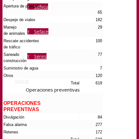
Sefycu
Apertura de puertas
65
Despeje de viales
182
Manejo
29
Seface
de animales
Rescate accidentes
100
de tráfico
Saneado
77
Seres
construcción
Suministro de agua
7
Otros
120
Buscar
Total
619
Operaciones preventivas
OPERACIONES
Menú
PREVENTIVAS
Divulgación
84
Falsa alarma
277
Retenes
172