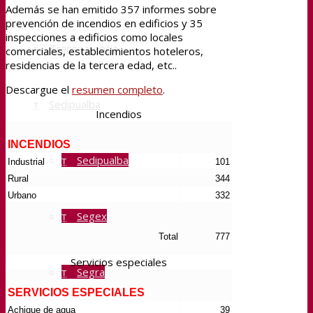
Además se han emitido 357 informes sobre
prevención de incendios en edificios y 35
inspecciones a edificios como locales
Transparencia
comerciales, establecimientos hoteleros,
residencias de la tercera edad, etc..
Descargue el
resumen completo
.
Sedipualba
Incendios
INCENDIOS
Sedipualba
Industrial
101
Rural
344
Urbano
332
Segex
Total
777
Servicios especiales
Segra
SERVICIOS ESPECIALES
Achique de agua
39