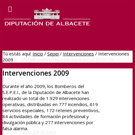
Tú estás aquí:
Inicio
/
Sepei
/
Intervenciones
/
Intervenciones
Dipualba online
Navegar hacia los directos de
2009
Intervenciones 2009
Dipualba
Durante el año 2009, los Bomberos del
S.E.P.E.I., de la Diputación de Albacete han
realizado un total de 1.929 intervenciones
operativas, distribuidas en 777 incendios, 619
BOP
servicios especiales, 172 retenes preventivos,
84 actividades de formación profesional y
divulgación pública y 277 intervenciones por
falsa alarma.
Sede Electrónica