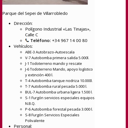
Parque del Sepei de Villarrobledo
Dirección:
Polígono Industrial «Las Tinajas»,
Calle C
Teléfono:
+34 967 14 00 80
Vehículos:
ABE-3 Autobrazo-Autoescala
V-7 Autobomba primera salida 5.000l.
J-1 Todoterreno mando y rescate
J-6 Todoterreno Mando, apoyo logístico
y extinción 400 l.
T-4 Autobomba tanque nodriza 10.000l.
T-7 Autobomba rural pesada 5.000 l.
BUL-7 Autobomba urbana ligera 1.500 l.
S-1 Furgón servicios especiales equipos
N.B.Q.
P-6 Autobomba forestal pesada 3.000 l.
S-8 Furgón Servicios Especiales
Polivalente
Personal: