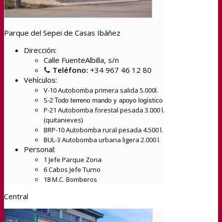
Parque del Sepei de Casas Ibáñez
Dirección:
Calle FuenteAlbilla, s/n
Teléfono:
+34 967 46 12 80
Vehículos:
V-10 Autobomba primera salida 5.000l.
S-2
Todo terreno mando y apoyo logístico
P-21 Autobomba forestal pesada 3.000 l.
(quitanieves)
BRP-10 Autobomba rural pesada 4.500 l.
BUL-3 Autobomba urbana ligera 2.000 l.
Personal:
1 Jefe Parque Zona
6 Cabos Jefe Turno
18 M.C. Bomberos
Central