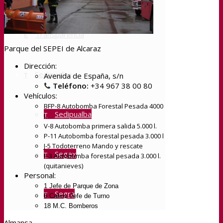
Transparencia
Parque del SEPEI de Alcaraz
Dirección:
Sedipualba
Avenida de España, s/n
Teléfono:
+34 967 38 00 80
Vehículos:
BFP-8 Autobomba Forestal Pesada 4000
Sedipualba
l.
V-8 Autobomba primera salida 5.000 l.
P-11 Autobomba forestal pesada 3.000 l
J-5 Todoterreno Mando y rescate
Segex
F-3 Autobomba forestal pesada 3.000 l.
(quitanieves)
Personal:
1 Jefe de Parque de Zona
Segra
6 Cabos Jefe de Turno
18 M.C. Bomberos
Almansa