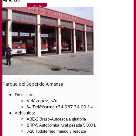
Sefycu
Seface
Seres
Buscar
Parque del Sepei de Almansa
Dirección:
Velázquez, s/n
Menú
Teléfono:
+34 967 34 00 14
Vehículos:
ABE-2 Brazo-Autoescala giratoria
BRP-5 Autobomba rural pesada 5.000 l.
J-10 Todoterrero mando y rescate