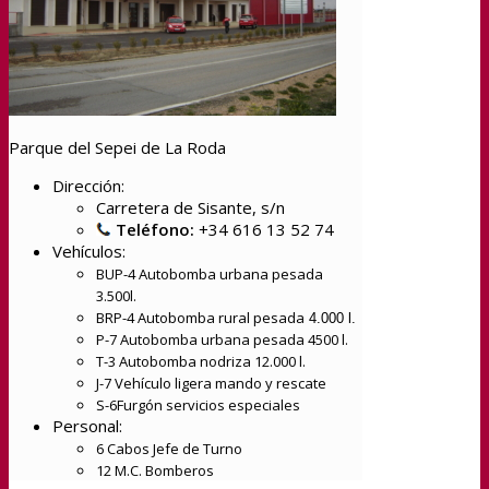
Parque del Sepei de La Roda
Dirección:
Carretera de Sisante, s/n
Teléfono:
+34 616 13 52 74
Vehículos:
BUP-4 Autobomba urbana pesada
3.500l.
BRP-4 Autobomba rural pesada
4.000 l.
P-7 Autobomba urbana pesada 4500 l.
T-3 Autobomba nodriza 12.000 l.
J-7 Vehículo ligera mando y rescate
S-6Furgón servicios especiales
Personal:
6 Cabos Jefe de Turno
12 M.C. Bomberos