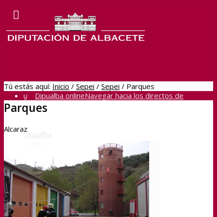
Tú estás aquí:
Inicio
/
Sepei
/
Sepei
/
Parques
Dipualba online
Navegar hacia los directos de
Parques
Alcaraz
Dipualba
BOP
Sede Electrónica