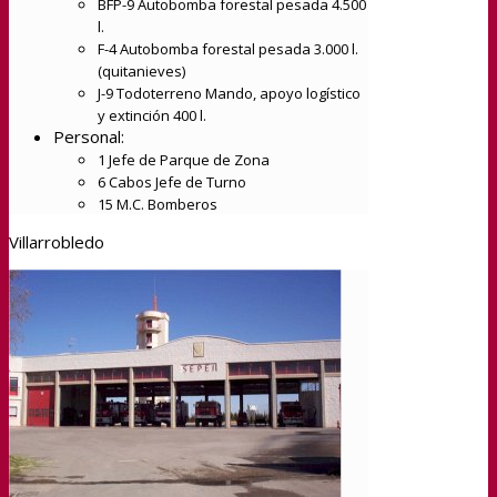
BFP-9 Autobomba forestal pesada 4.500
l.
F-4 Autobomba forestal pesada 3.000 l.
(quitanieves)
J-9 Todoterreno Mando, apoyo logístico
y extinción 400 l.
Personal:
1 Jefe de Parque de Zona
6 Cabos Jefe de Turno
15 M.C. Bomberos
Villarrobledo