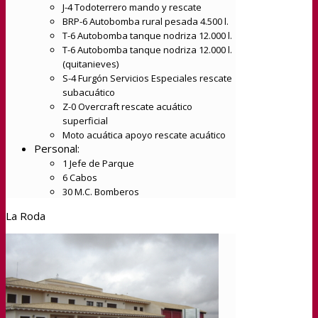
J-4 Todoterrero mando y rescate
BRP-6 Autobomba rural pesada 4.500 l.
T-6 Autobomba tanque nodriza 12.000 l.
T-6 Autobomba tanque nodriza 12.000 l.
(quitanieves)
S-4 Furgón Servicios Especiales rescate
subacuático
Z-0 Overcraft rescate acuático
superficial
Moto acuática apoyo rescate acuático
Personal:
1 Jefe de Parque
6 Cabos
30 M.C. Bomberos
La Roda