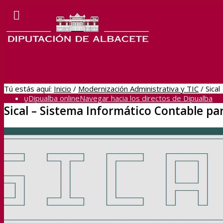
Tú estás aquí:
Inicio
/
Modernización Administrativa y TIC
/
Sical
Dipualba online
Navegar hacia los directos de Dipualba
Sical – Sistema Informático Contable pa
BOP
Sede Electrónica
Transparencia