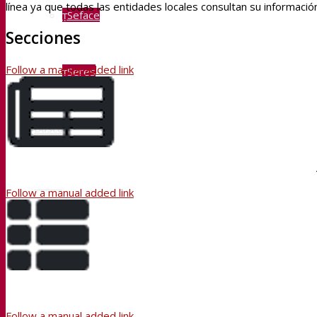
línea ya que todas las entidades locales consultan su informaci
Seface
Secciones
Follow a manual added link
Seres
Buscar
Menú
Follow a manual added link
Follow a manual added link