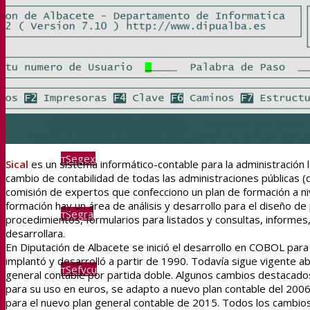
Sedipualba
Sedipualba
Segex
Sical
es un sistema informático-contable para la administración 
cambio de contabilidad de todas las administraciones públicas (d
comisión de expertos que confecciono un plan de formación a niv
formación hay un área de análisis y desarrollo para el diseño d
Segra
procedimientos, formularios para listados y consultas, informes
desarrollara.
En Diputación de Albacete se inició el desarrollo en COBOL para
implantó y desarrolló a partir de 1990. Todavía sigue vigente 
Sefycu
general contable por partida doble. Algunos cambios destacados
para su uso en euros, se adapto a nuevo plan contable del 2006
para el nuevo plan general contable de 2015. Todos los cambios