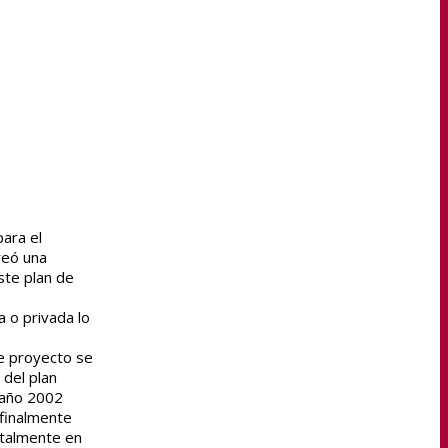
para el
reó una
ste plan de
 o privada lo
te proyecto se
 del plan
 año 2002
 finalmente
otalmente en