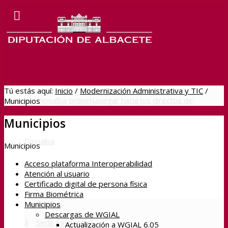
Tú estás aquí:
Inicio
/
Modernización Administrativa y TIC
/
Dipualba online
Navegar hacia los directos de
Municipios
Municipios
Dipualba
Municipios
Acceso plataforma Interoperabilidad
Atención al usuario
BOP
Certificado digital de persona física
Firma Biométrica
Municipios
Descargas de WGIAL
Sede Electrónica
Actualización a WGIAL 6.05