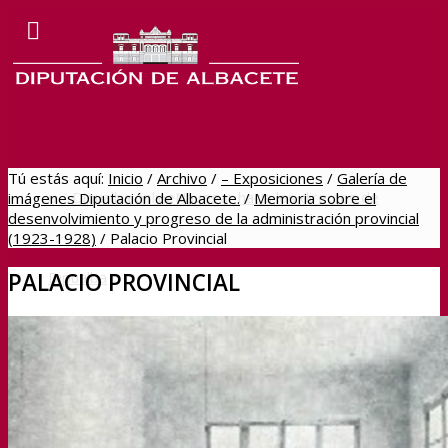
Tú estás aquí:
Inicio
/
Archivo
/
– Exposiciones
/
Galería de
Dipualba online
Navegar hacia los directos de
imágenes Diputación de Albacete.
/
Memoria sobre el
desenvolvimiento y progreso de la administración provincial
(1923-1928)
/
Palacio Provincial
PALACIO PROVINCIAL
Dipualba
BOP
Sede Electrónica