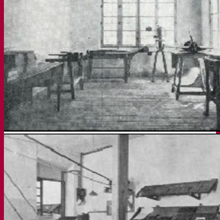
Transparencia
Sedipualba
Sedipualba
Segex
Segra