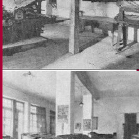
Sefycu
Seface
Seres
Buscar
Menú