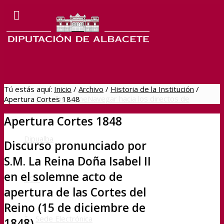
Tú estás aquí:
Inicio
/
Archivo
/
Historia de la Institución
/
Dipualba online
Navegar hacia los directos de
Apertura Cortes 1848
Apertura Cortes 1848
Dipualba
Discurso pronunciado por
S.M. La Reina Doña Isabel II
en el solemne acto de
BOP
apertura de las Cortes del
Reino (15 de diciembre de
Sede Electrónica
1848)