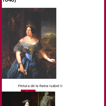
Transparencia
Sedipualba
Sedipualba
Segex
Pintura de la Reina Isabel II
Segra