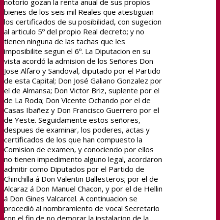
notorio gozan la renta anual de sus propios
bienes de los seis mil Reales que atestiguan
los certificados de su posibilidad, con sugecion
al articulo 5º del propio Real decreto; y no
tienen ninguna de las tachas que les
imposibilite segun el 6º. La Diputacion en su
vista acordó la admision de los Señores Don
Jose Alfaro y Sandoval, diputado por el Partido
de esta Capital; Don José Galiano Gonzalez por
el de Almansa; Don Victor Briz, suplente por el
de La Roda; Don Vicente Ochando por el de
Casas Ibañez y Don Francisco Guerrero por el
de Yeste. Seguidamente estos señores,
despues de examinar, los poderes, actas y
certificados de los que han compuesto la
Comision de examen, y conociendo por ellos
no tienen impedimento alguno legal, acordaron
admitir como Diputados por el Partido de
Chinchilla á Don Valentin Ballesteros; por el de
Alcaraz á Don Manuel Chacon, y por el de Hellin
á Don Gines Valcarcel. A continuacion se
procedió al nombramiento de vocal Secretario
con el fin de no demorar la instalacion de la