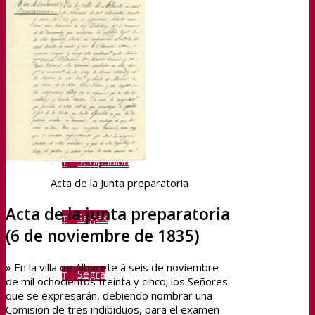
Transparencia
Sedipualba
Sedipualba
Acta de la Junta preparatoria
Acta de la junta preparatoria
Segex
(6 de noviembre de 1835)
» En la villa de Albacete á seis de noviembre
Segra
de mil ochocientos treinta y cinco; los Señores
que se expresarán, debiendo nombrar una
Comision de tres indibiduos, para el examen