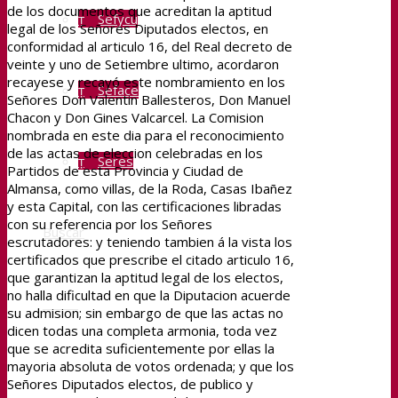
de los documentos que acreditan la aptitud
Sefycu
legal de los Señores Diputados electos, en
conformidad al articulo 16, del Real decreto de
veinte y uno de Setiembre ultimo, acordaron
recayese y recayó este nombramiento en los
Seface
Señores Don Valentin Ballesteros, Don Manuel
Chacon y Don Gines Valcarcel. La Comision
nombrada en este dia para el reconocimiento
de las actas de eleccion celebradas en los
Seres
Partidos de esta Provincia y Ciudad de
Almansa, como villas, de la Roda, Casas Ibañez
y esta Capital, con las certificaciones libradas
con su referencia por los Señores
Buscar
escrutadores: y teniendo tambien á la vista los
certificados que prescribe el citado articulo 16,
que garantizan la aptitud legal de los electos,
no halla dificultad en que la Diputacion acuerde
Menú
su admision; sin embargo de que las actas no
dicen todas una completa armonia, toda vez
que se acredita suficientemente por ellas la
mayoria absoluta de votos ordenada; y que los
Señores Diputados electos, de publico y