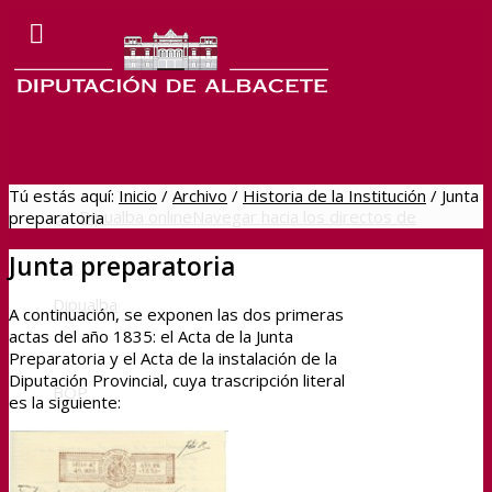
Tú estás aquí:
Inicio
/
Archivo
/
Historia de la Institución
/
Junta
Dipualba online
Navegar hacia los directos de
preparatoria
Junta preparatoria
Dipualba
A continuación, se exponen las dos primeras
actas del año 1835: el Acta de la Junta
Preparatoria y el Acta de la instalación de la
Diputación Provincial, cuya trascripción literal
BOP
es la siguiente:
Sede Electrónica