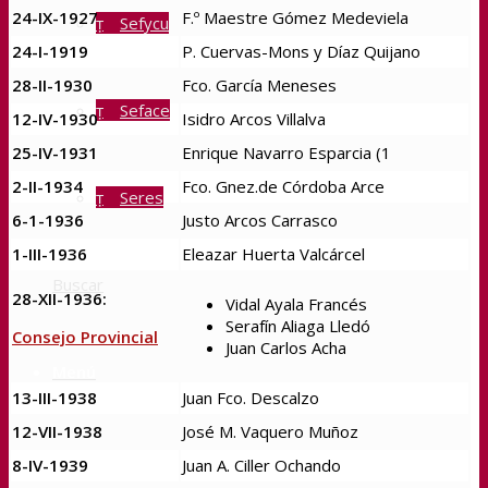
24-IX-1927
F.º Maestre Gómez Medeviela
Sefycu
24-I-1919
P. Cuervas-Mons y Díaz Quijano
28-II-1930
Fco. García Meneses
Seface
12-IV-1930
Isidro Arcos Villalva
25-IV-1931
Enrique Navarro Esparcia (1
2-II-1934
Fco. Gnez.de Córdoba Arce
Seres
6-1-1936
Justo Arcos Carrasco
1-III-1936
Eleazar Huerta Valcárcel
Buscar
28-XII-1936:
Vidal Ayala Francés
Serafín Aliaga Lledó
Consejo Provincial
Juan Carlos Acha
Menú
13-III-1938
Juan Fco. Descalzo
12-VII-1938
José M. Vaquero Muñoz
8-IV-1939
Juan A. Ciller Ochando