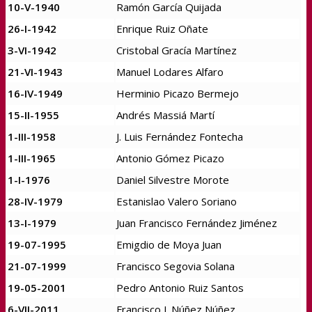
10-V-1940
Ramón García Quijada
26-I-1942
Enrique Ruiz Oñate
3-VI-1942
Cristobal Gracía Martínez
21-VI-1943
Manuel Lodares Alfaro
16-IV-1949
Herminio Picazo Bermejo
15-II-1955
Andrés Massiá Martí
1-III-1958
J. Luis Fernández Fontecha
1-III-1965
Antonio Gómez Picazo
1-I-1976
Daniel Silvestre Morote
28-IV-1979
Estanislao Valero Soriano
13-I-1979
Juan Francisco Fernández Jiménez
19-07-1995
Emigdio de Moya Juan
21-07-1999
Francisco Segovia Solana
19-05-2001
Pedro Antonio Ruiz Santos
6-VII-2011
Francisco J. Núñez Núñez