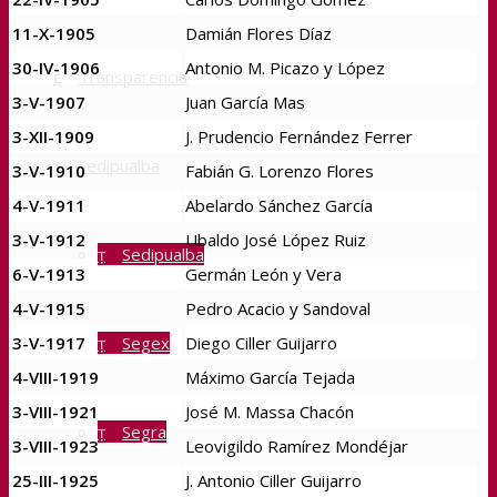
11-X-1905
Damián Flores Díaz
30-IV-1906
Antonio M. Picazo y López
Transparencia
3-V-1907
Juan García Mas
3-XII-1909
J. Prudencio Fernández Ferrer
Sedipualba
3-V-1910
Fabián G. Lorenzo Flores
4-V-1911
Abelardo Sánchez García
3-V-1912
Ubaldo José López Ruiz
Sedipualba
6-V-1913
Germán León y Vera
4-V-1915
Pedro Acacio y Sandoval
Segex
3-V-1917
Diego Ciller Guijarro
4-VIII-1919
Máximo García Tejada
3-VIII-1921
José M. Massa Chacón
Segra
3-VIII-1923
Leovigildo Ramírez Mondéjar
25-III-1925
J. Antonio Ciller Guijarro