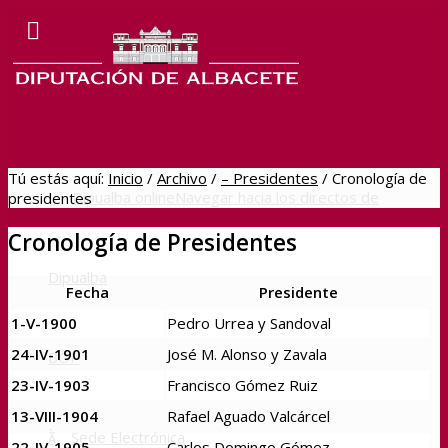
Tú estás aquí:
Inicio
/
Archivo
/
– Presidentes
/
Cronología de
Dipualba online
Navegar hacia los directos de
presidentes
Cronología de Presidentes
Dipualba
Fecha
Presidente
1-V-1900
Pedro Urrea y Sandoval
24-IV-1901
José M. Alonso y Zavala
BOP
23-IV-1903
Francisco Gómez Ruiz
13-VIII-1904
Rafael Aguado Valcárcel
Sede Electrónica
22-IV-1905
Carlos Domingo Gómez