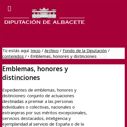
Tú estás aquí:
Inicio
/
Archivo
/
Fondo de la Diputación
/
Dipualba online
Navegar hacia los directos de
contenidos
/
• Emblemas, honores y distinciones
Emblemas, honores y
distinciones
Dipualba
Expedientes de emblemas, honores y
distinciones: conjunto de actuaciones
BOP
destinadas a premiar a las personas
individuales o colectivas, nacionales o
extranjeras por sus méritos excepcionales,
servicios destacados, inteligencia y
Sede Electrónica
ejemplaridad al servicio de España o de la