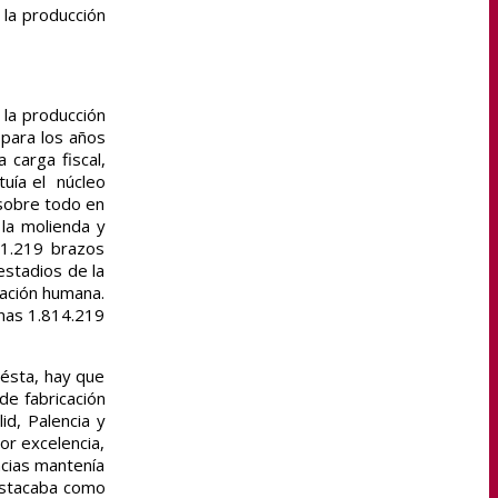
 la producción
 la producción
 para los años
 carga fiscal,
tuía el núcleo
 sobre todo en
la molienda y
 1.219 brazos
estadios de la
tación humana.
unas 1.814.219
 ésta, hay que
 de fabricación
id, Palencia y
or excelencia,
ncias mantenía
destacaba como