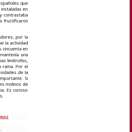
 españoles que
3 instaladas en
 y contrastaba
 fructificaron
dores, por la
e la actividad
s cincuenta en
 mantenía una
as limítrofes,
a rama. Por el
esidades de la
importante. Si
res molinos de
ia. Es curioso
s.
ONAS
—