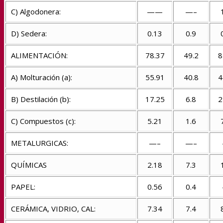
C) Algodonera:
——
—–
D) Sedera:
0.13
0.9
ALIMENTACIÓN:
78.37
49.2
8
A) Molturación (a):
55.91
40.8
4
B) Destilación (b):
17.25
6.8
2
C) Compuestos (c):
5.21
1.6
METALURGICAS:
—–
—–
QUÍMICAS
2.18
7.3
PAPEL:
0.56
0.4
CERÁMICA, VIDRIO, CAL:
7.34
7.4