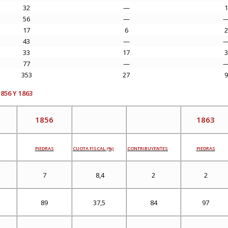
32
—
1
56
—
17
6
2
43
—
33
17
3
77
—
353
27
9
 1856 Y 1863
1856
1863
PIEDRAS
CUOTA FISCAL (%)
CONTRIBUYENTES
PIEDRAS
7
8,4
2
2
89
37,5
84
97