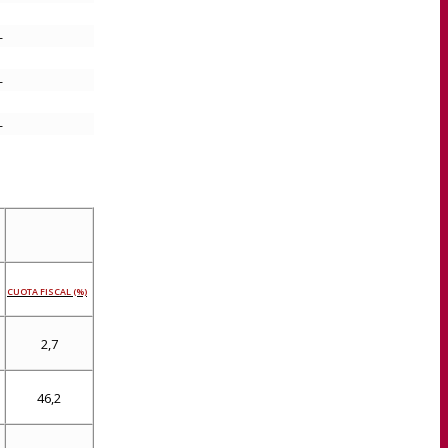
—
—
—
CUOTA FISCAL (%)
2,7
46,2