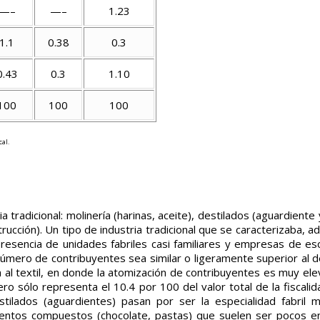
—–
—–
1.23
1.1
0.38
0.3
0.43
0.3
1.10
100
100
100
al.
a tradicional: molinería (harinas, aceite), destilados (aguardiente y
strucción). Un tipo de industria tradicional que se caracterizaba,
presencia de unidades fabriles casi familiares y empresas de e
úmero de contribuyentes sea similar o ligeramente superior al de
 al textil, en donde la atomización de contribuyentes es muy ele
 sólo representa el 10.4 por 100 del valor total de la fiscalidad
stilados (aguardientes) pasan por ser la especialidad fabril 
imentos compuestos (chocolate, pastas) que suelen ser pocos en