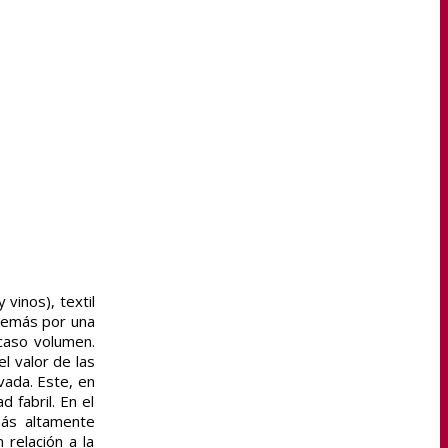
 vinos), textil
 además por una
scaso volumen.
l valor de las
vada. Este, en
 fabril. En el
más altamente
 relación a la