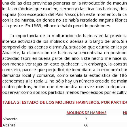
una de las diez provincias pioneras en la introducción de maquin
instalan fábricas que muelen, ciernen y clasifican las harinas, d
España (con excepción del País Vasco). En este momento, la c
con la de Murcia, en donde no se había instalado ninguna fábri
a la postre. En 1863, Albacete había perdido posiciones.
La importancia de la molturación de harinas en la provinci
intensa actividad de los molinos o aceñas a lo largo del año. Si
temporal de las aceñas disminuía, situación que ocurría en las 
Albacete, la elaboración de harinas se encontraba en posicio
actividad fabril en buena parte del año. Este hecho me hace sup
con menos ventajas en este quehacer. Sin embargo, la constru
contrario, parece que perjudicó de inmediato a la economía h
demanda local y comarcal, como señala la estadística de 1863
atendemos a la tabla 2, no sólo hay un número crecido de moli
cuatro piedras, hecho que demuestra una vez más la riqueza de
observar cómo son los partidos menos favorecidos por el culti
TABLA 2: ESTADO DE LOS MOLINOS HARINEROS, POR PARTIDO
MOLINOS DE HARINAS
N
Albacete
7
Alcaraz
66