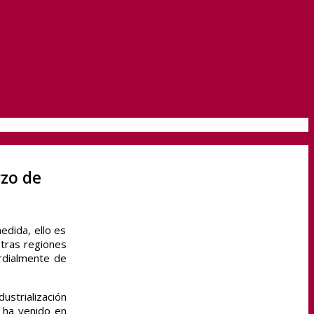
z
rzo de
edida, ello es
otras regiones
rdialmente de
ustrialización
e ha venido en