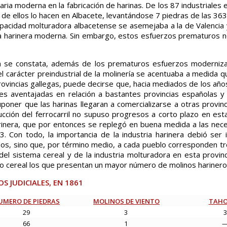
aria moderna en la fabricación de harinas. De los 87 industriales
os de ellos lo hacen en Albacete, levantándose 7 piedras de las 36
apacidad molturadora albacetense se asemejaba a la de Valencia
ca harinera moderna. Sin embargo, estos esfuerzos prematuros no
a se constata, además de los prematuros esfuerzos moderniza
 el carácter preindustrial de la molinería se acentuaba a medida qu
provincias gallegas, puede decirse que, hacia mediados de los año
nes aventajadas en relación a bastantes provincias españolas y
oner que las harinas llegaran a comercializarse a otras provinci
cción del ferrocarril no supuso progresos a corto plazo en est
arinera, que por entonces se replegó en buena medida a las nec
. Con todo, la importancia de la industria harinera debió ser 
nos, sino que, por término medio, a cada pueblo corresponden t
l sistema cereal y de la industria molturadora en esta provinc
vo cereal los que presentan un mayor número de molinos harinero
S JUDICIALES, EN 1861
UMERO DE PIEDRAS
MOLINOS DE VIENTO
TAH
29
3
3
66
1