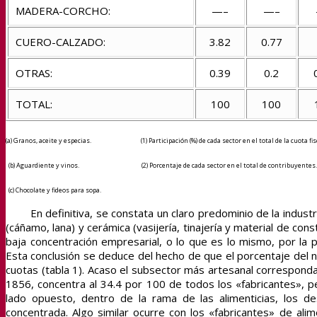
MADERA-CORCHO:
—–
—–
CUERO-CALZADO:
3.82
0.77
OTRAS:
0.39
0.2
TOTAL:
100
100
(a) Granos, aceite y especias. (1) Participación (%) de cada sector en el total de la cuota fisc
(b) Aguardiente y vinos. (2) Porcentaje de cada sector en el total de contribuyentes.
(c) Chocolate y fideos para sopa.
En definitiva, se constata un claro predominio de la industri
(cáñamo, lana) y cerámica (vasijería, tinajería y material de con
baja concentración empresarial, o lo que es lo mismo, por la 
Esta conclusión se deduce del hecho de que el porcentaje del n
cuotas (tabla 1). Acaso el subsector más artesanal corresponda
1856, concentra al 34.4 por 100 de todos los «fabricantes», pero
lado opuesto, dentro de la rama de las alimenticias, los de
concentrada. Algo similar ocurre con los «fabricantes» de al