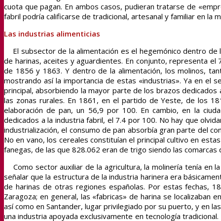
cuota que pagan. En ambos casos, pudieran tratarse de «empres
fabril podría calificarse de tradicional, artesanal y familiar en
Las industrias alimenticias
El subsector de la alimentación es el hegemónico dentro de l
de harinas, aceites y aguardientes. En conjunto, representa el 7
de 1856 y 1863. Y dentro de la alimentación, los molinos, ta
mostrando así la importancia de estas «industrias». Ya en el se
principal, absorbiendo la mayor parte de los brazos dedicados a
las zonas rurales. En 1861, en el partido de Yeste, de los 1
elaboración de pan, un 56,9 por 100. En cambio, en la ciud
dedicados a la industria fabril, el 7.4 por 100. No hay que olvi
industrialización, el consumo de pan absorbía gran parte del c
No en vano, los cereales constituían el principal cultivo en est
fanegas, de las que 828.062 eran de trigo siendo las comarcas d
Como sector auxiliar de la agricultura, la molinería tenía en l
señalar que la estructura de la industria harinera era básicament
de harinas de otras regiones españolas. Por estas fechas, 18
Zaragoza; en general, las «fabricas» de harina se localizaban en
así como en Santander, lugar privilegiado por su puerto, y en la
una industria apoyada exclusivamente en tecnología tradicional