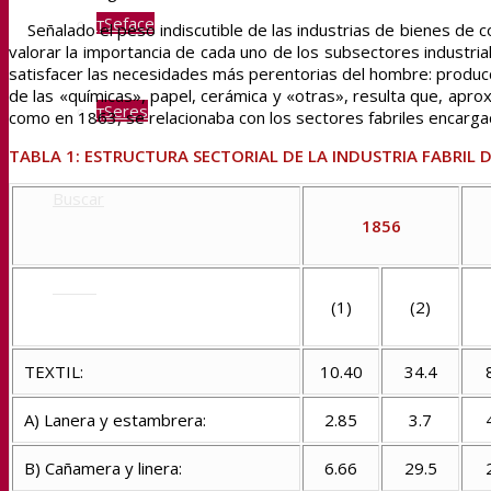
Seface
Señalado el peso indiscutible de las industrias de bienes de co
valorar la importancia de cada uno de los subsectores industrial
satisfacer las necesidades más perentorias del hombre: producc
de las «químicas», papel, cerámica y «otras», resulta que, apro
Seres
como en 1863, se relacionaba con los sectores fabriles encarg
TABLA 1: ESTRUCTURA SECTORIAL DE LA INDUSTRIA FABRIL 
Buscar
1856
Menú
(1)
(2)
TEXTIL:
10.40
34.4
A) Lanera y estambrera:
2.85
3.7
B) Cañamera y linera:
6.66
29.5