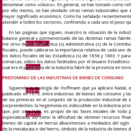
denominar como «clásico». En general, se han tomado como refer
por ello mismo, se han olvidado otras ramas industriales que 
mayor significado económico. Como ha señalado recientemente el
Sedipualba
atender a todos los sectores, confiriendo a cada uno el peso q
En las páginas que siguen, muestro la situación de la industr
balance general y pormenorizado de las distintas ramas fabriles 
Sedipualba
me sirvo de las Estadística (s) Administrativa (s) de la Contrib
fiscales, puede calibrarse la importancia relativa de cada uno de
los datos fiscales de las Estadística (s) de 1856 y 1863. Y par
comarcas, utilizo los datos facilitados por el Anuario Estadísti
Segex
cual era el panorama de la industria fabril de la provincia en to
PREDOMINIO DE LAS INDUSTRIAS DE BIENES DE CONSUMO
Siguiendo la tipología de Hoffmann que ya aplicara Nadal, e
Segra
publicado en 1975, entre industrias de bienes de consumo y las
de las primeras en el conjunto de la producción industrial de 
sorprendentes: la hegemonía es indiscutible en la industria pro
que, por otro lado, es propio de las fases iniciales de todo
Sefycu
especializada, así como la dificultad de obtener recursos finan
bienes de capital en tierras albacetenses a mediados del siglo
de la metalurgia o del hierro, símbolo de la industria de bienes 