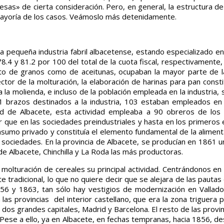
as» de cierta consideración. Pero, en general, la estructura de
 la mayoría de los casos. Veámoslo más detenidamente.
a pequeña industria fabril albacetense, estando especializado en
8.4 y 81.2 por 100 del total de la cuota fiscal, respectivamente,
nto de granos como de aceitunas, ocupaban la mayor parte de la
ctor de la molturación, la elaboración de harinas para pan consti
 la molienda, e incluso de la población empleada en la industria,
81 brazos destinados a la industria, 103 estaban empleados en 
ad de Albacete, esta actividad empleaba a 90 obreros de los
dar que en las sociedades preindustriales y hasta en los primeros 
onsumo privado y constituía el elemento fundamental de la alimen
as sociedades. En la provincia de Albacete, se producían en 1861 
e Albacete, Chinchilla y La Roda las más productoras.
a molturación de cereales su principal actividad. Centrándonos en
e tradicional, lo que no quiere decir que se alejara de las pautas
56 y 1863, tan sólo hay vestigios de modernización en Valladol
 las provincias del interior castellano, que era la zona triguera p
s dos grandes capitales, Madrid y Barcelona. El resto de las provi
. Pese a ello, ya en Albacete, en fechas tempranas, hacia 1856, 