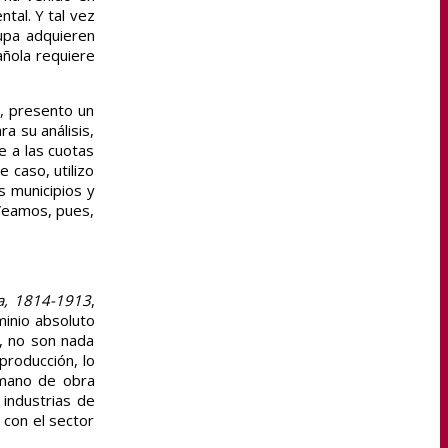
tal. Y tal vez
cupa adquieren
añola requiere
a, presento un
a su análisis,
e a las cuotas
e caso, utilizo
s municipios y
 Veamos, pues,
ña, 1814-1913
,
minio absoluto
1, no son nada
producción, lo
e mano de obra
 industrias de
 con el sector