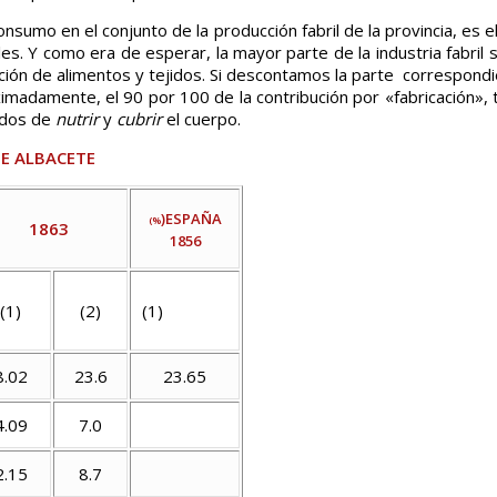
nsumo en el conjunto de la producción fabril de la provincia, es
es. Y como era de esperar, la mayor parte de la industria fabril 
ión de alimentos y tejidos. Si descontamos la parte correspondi
ximadamente, el 90 por 100 de la contribución por «fabricación»,
ados de
nutrir
y
cubrir
el cuerpo.
DE ALBACETE
)ESPAÑA
(%
1863
1856
(1)
(2)
(1)
8.02
23.6
23.65
4.09
7.0
2.15
8.7