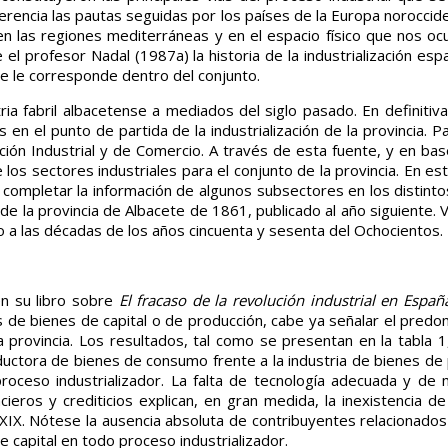
encia las pautas seguidas por los países de la Europa norocciden
en las regiones mediterráneas y en el espacio físico que nos o
 profesor Nadal (1987a) la historia de la industrialización esp
ue le corresponde dentro del conjunto.
ia fabril albacetense a mediados del siglo pasado. En definitiv
en el punto de partida de la industrialización de la provincia. Par
ución Industrial y de Comercio. A través de esta fuente, y en bas
 los sectores industriales para el conjunto de la provincia. En est
a completar la información de algunos subsectores en los distinto
co de la provincia de Albacete de 1861, publicado al año siguiente.
rno a las décadas de los años cincuenta y sesenta del Ochocientos.
n su libro sobre
El fracaso de la revolución industrial en Espa
 de bienes de capital o de producción, cabe ya señalar el predo
la provincia. Los resultados, tal como se presentan en la tabla 
ductora de bienes de consumo frente a la industria de bienes de 
 proceso industrializador. La falta de tecnología adecuada y d
cieros y crediticios explican, en gran medida, la inexistencia de
 XIX. Nótese la ausencia absoluta de contribuyentes relacionados
de capital en todo proceso industrializador.