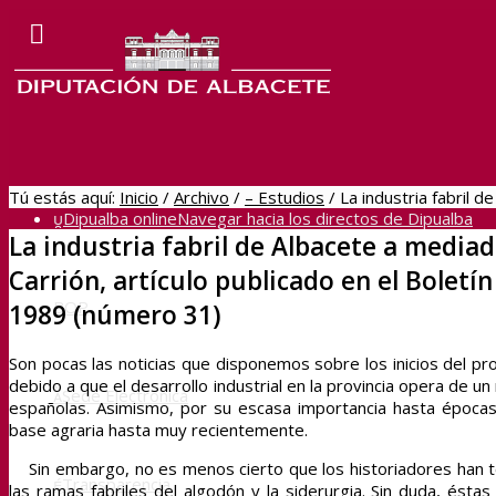
Tú estás aquí:
Inicio
/
Archivo
/
– Estudios
/
La industria fabril d
Dipualba online
Navegar hacia los directos de Dipualba
La industria fabril de Albacete a mediad
Carrión, artículo publicado en el Bolet
BOP
1989 (número 31)
Son pocas las noticias que disponemos sobre los inicios del pro
debido a que el desarrollo industrial en la provincia opera de u
Sede Electrónica
españolas. Asimismo, por su escasa importancia hasta épocas
base agraria hasta muy recientemente.
Sin embargo, no es menos cierto que los historiadores han te
Transparencia
las ramas fabriles del algodón y la siderurgia. Sin duda, éstas